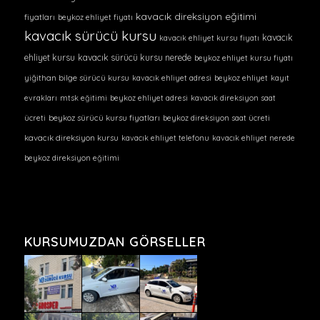
kavacık direksiyon eğitimi
fiyatları
beykoz ehliyet fiyatı
kavacık sürücü kursu
kavacık
kavacık ehliyet kursu fiyatı
ehliyet kursu
kavacık sürücü kursu nerede
beykoz ehliyet kursu fiyatı
yiğithan bilge sürücü kursu
kavacık ehliyet adresi
beykoz ehliyet
kayıt
evrakları
mtsk eğitimi
beykoz ehliyet adresi
kavacık direksiyon saat
ücreti
beykoz sürücü kursu fiyatları
beykoz direksiyon saat ücreti
kavacık direksiyon kursu
kavacık ehliyet telefonu
kavacık ehliyet nerede
beykoz direksiyon eğitimi
KURSUMUZDAN GÖRSELLER