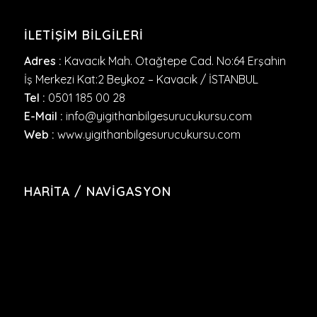
İLETIŞIM BILGILERI
Adres :
Kavacık Mah. Otağtepe Cad. No:64 Erşahin
İş Merkezi Kat:2 Beykoz – Kavacık / İSTANBUL
Tel :
0501 185 00 28
E-Mail :
info@yigithanbilgesurucukursu.com
Web :
www.yigithanbilgesurucukursu.com
HARITA / NAVIGASYON