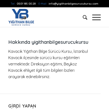
Tel :
0501 185 00 28
E-Mail :
info@yigithanbilgesurucukursu.com
Hakkında
yigithanbilgesurucukursu
Kavacık Yiğithan Bilge Sürücü Kursu, İstanbul
Kavacık ilçesinde sürücü kursu eğitimleri
vermektedir. Direksiyon eğitimi, Beykoz
Kavacık ehliyet ilgili tüm bilgileri bizleri
arayarak edinebilirsiniz.
GIRDI YAPAN