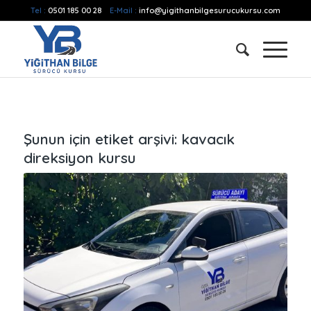
Tel :
0501 185 00 28
E-Mail :
info@yigithanbilgesurucukursu.com
Şunun için etiket arşivi:
kavacık
direksiyon kursu