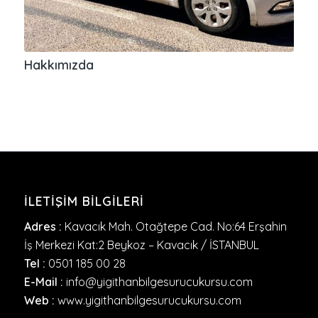
Hakkımızda
İLETIŞIM BILGILERI
Adres :
Kavacık Mah. Otağtepe Cad. No:64 Erşahin
İş Merkezi Kat:2 Beykoz – Kavacık / İSTANBUL
Tel :
0501 185 00 28
E-Mail :
info@yigithanbilgesurucukursu.com
Web :
www.yigithanbilgesurucukursu.com