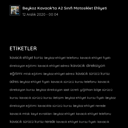
Beykoz Kavacık’ta A2 Sınıfı Motosiklet Ehliyeti
12 Aralık 2020 - 00:04
ETIKETLER
kavacık ehliyet kursu
beykoz ehliyet telefonu
kavacık ehliyet fiyatı
kavacık direksiyon
direksiyon eğitimi
kavacık ehliyet adresi
eğitimi
kavacık sürücü kursu
mtsk eğitimi
beykoz ehliyet adresi
adres
beykoz ehliyet fiyatı
kavacık sürücü kursu telefonu
kavacık
direksiyon kursu
beykoz direksiyon saat ücreti
yiğithan bilge sürücü
kursu
kavacık sürücü kursu iletişim
beykoz ehliyet kursu fiyatı
beykoz
direksiyon eğitimi
kavacıkta sürücü kursu
beykoz ehliyet nerede
kavacık mtsk
kayıt evrakları
beykoz ehliyet
kavacık ehliyet telefonu
kavacık sürücü kursu nerede
kavacık ehliyet kursu fiyatı
kavacık