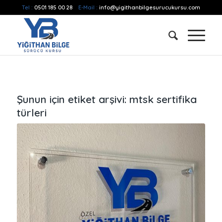
Tel :
0501 185 00 28
E-Mail :
info@yigithanbilgesurucukursu.com
Şunun için etiket arşivi:
mtsk sertifika
türleri