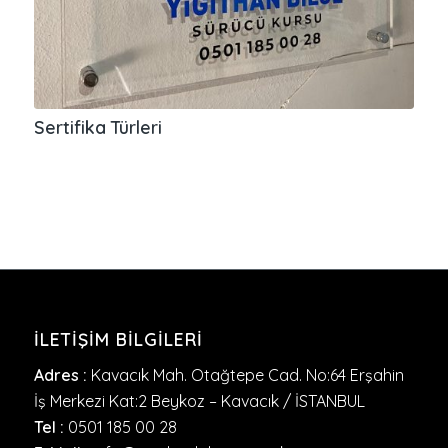
Sertifika Türleri
İLETIŞIM BILGILERI
Adres :
Kavacık Mah. Otağtepe Cad. No:64 Erşahin
İş Merkezi Kat:2 Beykoz – Kavacık / İSTANBUL
Tel :
0501 185 00 28