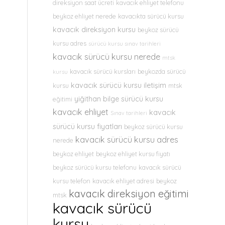
direksiyon saat ücreti
kavacık ehliyet telefonu
beykoz ehliyet nerede
kavacıkta sürücü kursu
kavacık direksiyon kursu
beykoz sürücü
kursu adres
sürücü kursu sınav tarihleri
kavacık sürücü kursu nerede
mtsk
kavacık sürücü kursları
beykozda sürücü
kursu
kavacık sürücü kursu iletişim
kursu
mtsk
yiğithan bilge sürücü kursu
eğitimi
kavacık ehliyet
kavacık
Sınav tarihleri
sürücü kursu fiyatları
beykoz sürücü kursu
kavacık sürücü kursu adres
nerede
beykoz ehliyet
beykoz ehliyet kursu fiyatı
beykoz sürücü kursu telefonu
kavacık sürücü
kursu telefon
kavacık ehliyet adresi
beykoz
kavacık direksiyon eğitimi
mtsk
kavacık sürücü
kursu