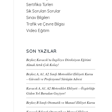
Sertifika Türleri
Sık Sorulan Sorular
Sınav Bilgileri
Trafik ve Çevre Bilgisi
Video Eğitim
SON YAZILAR
Beykoz Kavacık’ta İngilizce Direksiyon Eğitimi
Almak Artık Çok Kolay!
Beykoz A, A1, A2 Sınıfı Motosiklet Ehliyeti Kursu
– Güvenli ve Profesyonel Sürüşün Adresi
Kavacık A, A1, A2 Motosiklet Ehliyeti – Özgürlüğe
Giden Yol Buradan Geçiyor!
Beykoz B Sınıfı Otomatik ve Manuel Ehliyet Kursu
Kavacık B Sınıfı Otomatik ve Manuel Ehliyet