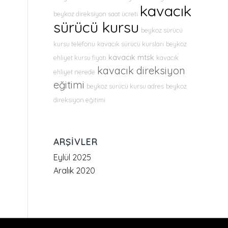
kavacık
beykoz direksiyon saat ücreti
sürücü kursu
beykoz sürücü
kursu telefonu
kavacık sürücü kursları
beykoz
kavacık mtsk
ehliyet kursu fiyatı
kavacık
kavacık direksiyon
ehliyet nerede
eğitimi
beykoz sürücü kursu adres
beykoz
direksiyon eğitimi
ARŞIVLER
Eylül 2025
Aralık 2020