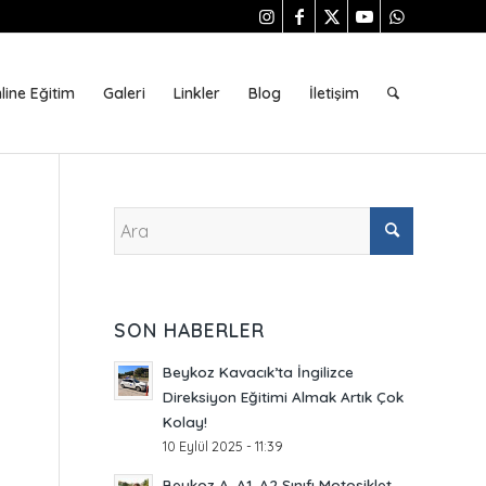
line Eğitim
Galeri
Linkler
Blog
İletişim
SON HABERLER
Beykoz Kavacık’ta İngilizce
Direksiyon Eğitimi Almak Artık Çok
Kolay!
10 Eylül 2025 - 11:39
Beykoz A, A1, A2 Sınıfı Motosiklet