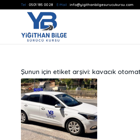
Tel :
0501 185 00 28
E-Mail :
info@yigithanbilgesurucukursu.com
Şunun için etiket arşivi:
kavacık otomatik