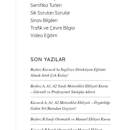
Sertifika Türleri
Sık Sorulan Sorular
Sınav Bilgileri
Trafik ve Çevre Bilgisi
Video Eğitim
SON YAZILAR
Beykoz Kavacık’ta İngilizce Direksiyon Eğitimi
Almak Artık Çok Kolay!
Beykoz A, A1, A2 Sınıfı Motosiklet Ehliyeti Kursu
– Güvenli ve Profesyonel Sürüşün Adresi
Kavacık A, A1, A2 Motosiklet Ehliyeti – Özgürlüğe
Giden Yol Buradan Geçiyor!
Beykoz B Sınıfı Otomatik ve Manuel Ehliyet Kursu
Kavacık B Sınıfı Otomatik ve Manuel Ehliyet