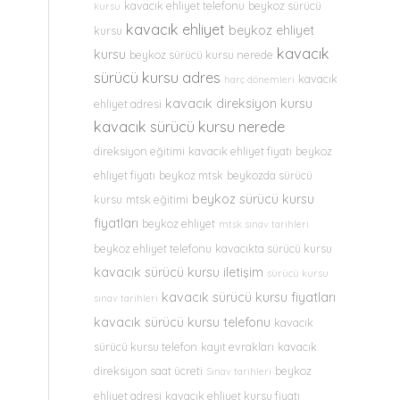
kavacık ehliyet telefonu
beykoz sürücü
kursu
kavacık ehliyet
beykoz ehliyet
kursu
kavacık
kursu
beykoz sürücü kursu nerede
sürücü kursu adres
kavacık
harç dönemleri
kavacık direksiyon kursu
ehliyet adresi
kavacık sürücü kursu nerede
direksiyon eğitimi
kavacık ehliyet fiyatı
beykoz
ehliyet fiyatı
beykoz mtsk
beykozda sürücü
beykoz sürücü kursu
kursu
mtsk eğitimi
fiyatları
beykoz ehliyet
mtsk sınav tarihleri
beykoz ehliyet telefonu
kavacıkta sürücü kursu
kavacık sürücü kursu iletişim
sürücü kursu
kavacık sürücü kursu fiyatları
sınav tarihleri
kavacık sürücü kursu telefonu
kavacık
sürücü kursu telefon
kayıt evrakları
kavacık
direksiyon saat ücreti
beykoz
Sınav tarihleri
ehliyet adresi
kavacık ehliyet kursu fiyatı