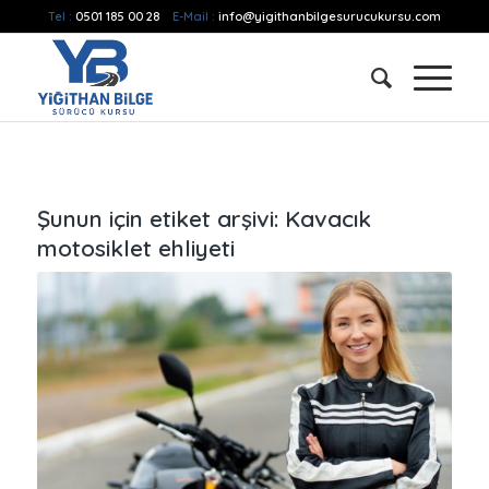
Tel :
0501 185 00 28
E-Mail :
info@yigithanbilgesurucukursu.com
Şunun için etiket arşivi:
Kavacık
motosiklet ehliyeti