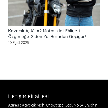
Kavacık A, A1, A2 Motosiklet Ehliyeti –
Özgürlüğe Giden Yol Buradan Geçiyor!
10 Eylül 2025
İLETIŞIM BILGILERI
Adres :
Kavacık Mah. Otağtepe Cad. No:64 Erşahin