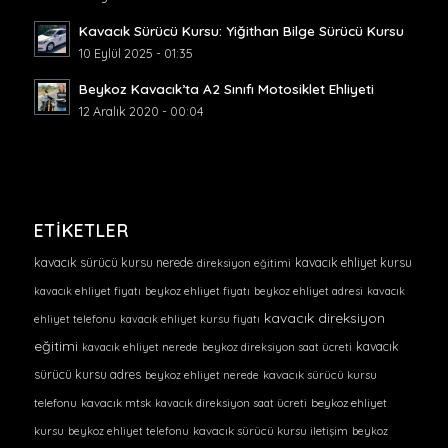
Kavacık Sürücü Kursu: Yiğithan Bilge Sürücü Kursu
10 Eylül 2025 - 01:35
Beykoz Kavacık’ta A2 Sınıfı Motosiklet Ehliyeti
12 Aralık 2020 - 00:04
ETIKETLER
kavacık sürücü kursu nerede
kavacık ehliyet kursu
direksiyon eğitimi
kavacık ehliyet fiyatı
beykoz ehliyet fiyatı
beykoz ehliyet adresi
kavacık
kavacık direksiyon
ehliyet telefonu
kavacık ehliyet kursu fiyatı
eğitimi
kavacık
kavacık ehliyet nerede
beykoz direksiyon saat ücreti
sürücü kursu adres
beykoz ehliyet nerede
kavacık sürücü kursu
telefonu
kavacık mtsk
kavacık direksiyon saat ücreti
beykoz ehliyet
kursu
beykoz ehliyet telefonu
kavacık sürücü kursu iletişim
beykoz