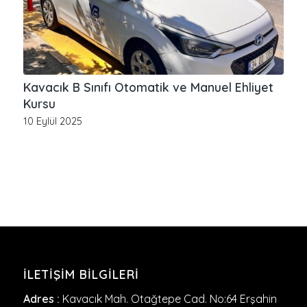
Kavacık B Sınıfı Otomatik ve Manuel Ehliyet
Kursu
10 Eylül 2025
İLETIŞIM BILGILERI
Adres :
Kavacık Mah. Otağtepe Cad. No:64 Erşahin