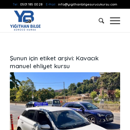
Tel :
0501 185 00 28
E-Mail :
info@yigithanbilgesurucukursu.com
Şunun için etiket arşivi:
Kavacık
manuel ehliyet kursu