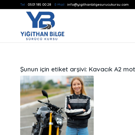
Tel :
0501 185 00 28
E-Mail :
info@yigithanbilgesurucukursu.com
Şunun için etiket arşivi:
Kavacık A2 mot