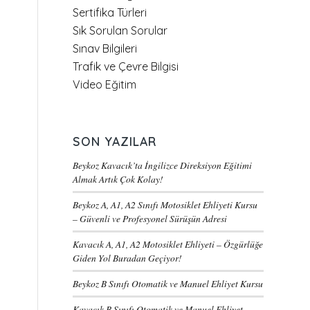
Sertifika Türleri
Sık Sorulan Sorular
Sınav Bilgileri
Trafik ve Çevre Bilgisi
Video Eğitim
SON YAZILAR
Beykoz Kavacık’ta İngilizce Direksiyon Eğitimi
Almak Artık Çok Kolay!
Beykoz A, A1, A2 Sınıfı Motosiklet Ehliyeti Kursu
– Güvenli ve Profesyonel Sürüşün Adresi
Kavacık A, A1, A2 Motosiklet Ehliyeti – Özgürlüğe
Giden Yol Buradan Geçiyor!
Beykoz B Sınıfı Otomatik ve Manuel Ehliyet Kursu
Kavacık B Sınıfı Otomatik ve Manuel Ehliyet