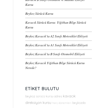
Kursu
Beykoz Sürücü Kursu
Kavacık Sürücü Kursu: Yiğithan Bilge Sürücü
Kursu
Beykoz Kavacık’ta A2 Sınıfı Motosiklet Ehliyeti
Beykoz Kavacık’ta A1 Sınıfı Motosiklet Ehliyeti
Beykoz Kavacık’ta B Sınıfı Otomobil Ehliyeti
Beykoz Kavacık Yiğithan Bilge Sürücü Kursu
Nerede?
ETIKET BULUTU
kavacık
beykoz sürücü kursu adres
direksiyon kursu
beykozda
harç dönemleri