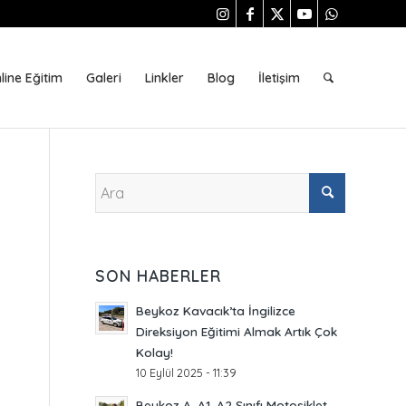
line Eğitim
Galeri
Linkler
Blog
İletişim
SON HABERLER
Beykoz Kavacık’ta İngilizce
Direksiyon Eğitimi Almak Artık Çok
Kolay!
10 Eylül 2025 - 11:39
Beykoz A, A1, A2 Sınıfı Motosiklet