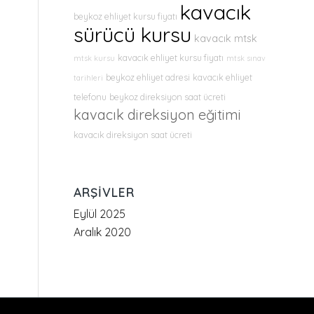
kavacık
beykoz ehliyet kursu fiyatı
sürücü kursu
kavacık mtsk
kavacık ehliyet kursu fiyatı
mtsk kursu
mtsk sınav
beykoz ehliyet adresi
kavacık ehliyet
tarihleri
telefonu
beykoz direksiyon saat ücreti
kavacık direksiyon eğitimi
kavacık direksiyon saat ücreti
ARŞIVLER
Eylül 2025
Aralık 2020