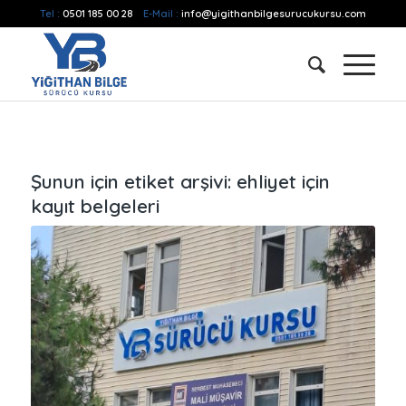
Tel :
0501 185 00 28
E-Mail :
info@yigithanbilgesurucukursu.com
Şunun için etiket arşivi:
ehliyet için
kayıt belgeleri