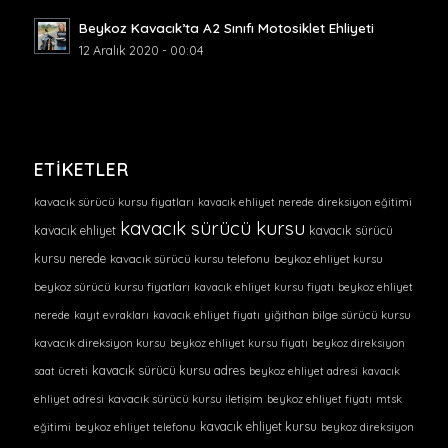
Beykoz Kavacık’ta A2 Sınıfı Motosiklet Ehliyeti
12 Aralık 2020 - 00:04
ETIKETLER
kavacık sürücü kursu fiyatları
kavacık ehliyet nerede
direksiyon eğitimi
kavacık sürücü kursu
kavacık ehliyet
kavacık sürücü
kursu nerede
kavacık sürücü kursu telefonu
beykoz ehliyet kursu
beykoz sürücü kursu fiyatları
kavacık ehliyet kursu fiyatı
beykoz ehliyet
nerede
kayıt evrakları
kavacık ehliyet fiyatı
yiğithan bilge sürücü kursu
kavacık direksiyon kursu
beykoz ehliyet kursu fiyatı
beykoz direksiyon
kavacık sürücü kursu adres
saat ücreti
beykoz ehliyet adresi
kavacık
ehliyet adresi
kavacık sürücü kursu iletişim
beykoz ehliyet fiyatı
mtsk
kavacık ehliyet kursu
eğitimi
beykoz ehliyet telefonu
beykoz direksiyon