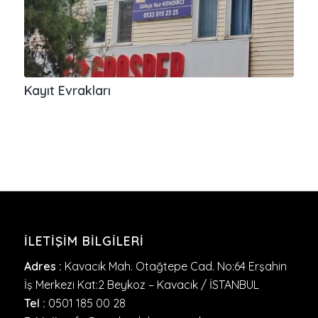
Kayıt Evrakları
İLETIŞIM BILGILERI
Adres :
Kavacık Mah. Otağtepe Cad. No:64 Erşahin
İş Merkezi Kat:2 Beykoz – Kavacık / İSTANBUL
Tel :
0501 185 00 28