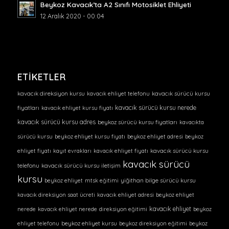
Beykoz Kavacık’ta A2 Sınıfı Motosiklet Ehliyeti
12 Aralık 2020 - 00:04
ETIKETLER
kavacık direksiyon kursu
kavacık ehliyet telefonu
kavacık sürücü kursu
kavacık sürücü kursu nerede
fiyatları
kavacık ehliyet kursu fiyatı
kavacık sürücü kursu adres
beykoz sürücü kursu fiyatları
kavacıkta
sürücü kursu
beykoz ehliyet kursu fiyatı
beykoz ehliyet adresi
beykoz
ehliyet fiyatı
kayıt evrakları
kavacık ehliyet fiyatı
kavacık sürücü kursu
kavacık sürücü
telefonu
kavacık sürücü kursu iletişim
kursu
beykoz ehliyet
mtsk eğitimi
yiğithan bilge sürücü kursu
kavacık direksiyon saat ücreti
kavacık ehliyet adresi
beykoz ehliyet
kavacık ehliyet
nerede
kavacık ehliyet nerede
direksiyon eğitimi
beykoz
ehliyet telefonu
beykoz ehliyet kursu
beykoz direksiyon eğitimi
beykoz