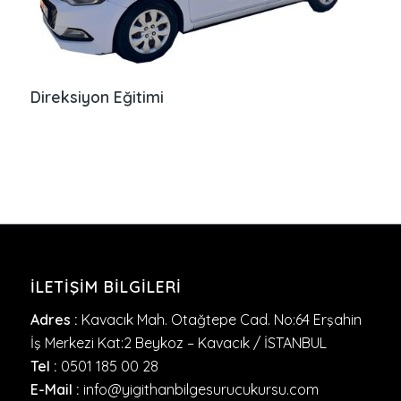
Direksiyon Eğitimi
İLETIŞIM BILGILERI
Adres :
Kavacık Mah. Otağtepe Cad. No:64 Erşahin
İş Merkezi Kat:2 Beykoz – Kavacık / İSTANBUL
Tel :
0501 185 00 28
E-Mail :
info@yigithanbilgesurucukursu.com