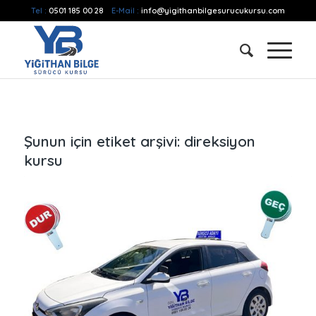
Tel :
0501 185 00 28
E-Mail :
info@yigithanbilgesurucukursu.com
Şunun için etiket arşivi:
direksiyon
kursu