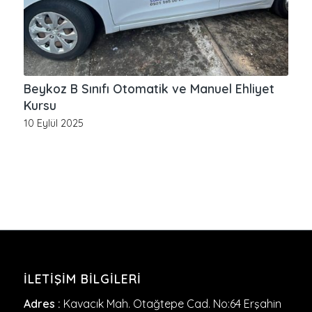
Beykoz B Sınıfı Otomatik ve Manuel Ehliyet
Kursu
10 Eylül 2025
İLETIŞIM BILGILERI
Adres :
Kavacık Mah. Otağtepe Cad. No:64 Erşahin