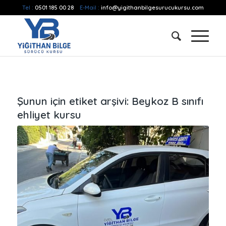
Tel :
0501 185 00 28
E-Mail :
info@yigithanbilgesurucukursu.com
Şunun için etiket arşivi:
Beykoz B sınıfı
ehliyet kursu