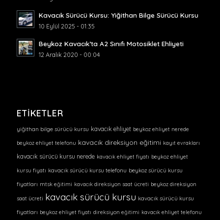
Kavacık Sürücü Kursu: Yiğithan Bilge Sürücü Kursu
10 Eylül 2025 - 01:35
Beykoz Kavacık’ta A2 Sınıfı Motosiklet Ehliyeti
12 Aralık 2020 - 00:04
ETIKETLER
kavacık ehliyet
yiğithan bilge sürücü kursu
beykoz ehliyet nerede
kavacık direksiyon eğitimi
beykoz ehliyet telefonu
kayıt evrakları
kavacık sürücü kursu nerede
kavacık ehliyet fiyatı
beykoz ehliyet
kursu fiyatı
kavacık sürücü kursu telefonu
beykoz sürücü kursu
fiyatları
mtsk eğitimi
kavacık direksiyon saat ücreti
beykoz direksiyon
kavacık sürücü kursu
saat ücreti
kavacık sürücü kursu
fiyatları
beykoz ehliyet fiyatı
direksiyon eğitimi
kavacık ehliyet telefonu